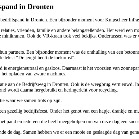
fspand in Dronten
drijfspand in Dronten. Een bijzonder moment voor Knipscheer Infrastr
elaties, vrienden, familie en andere belangstellenden. Het werd een m
he minikranen. Ook de VR-kraan trok veel bekijks. Ondertussen was er v
 hun partners. Een bijzonder moment was de onthulling van een betonn
 de tekst: “De jeugd heeft de toekomst”.
d is energieneutraal en gasloos. Daarnaast is het voorzien van zonnep
op het opladen van zware machines.
ocatie aan de Bedrijfsweg in Dronten. Ook is de weegbrug vernieuwd. 
rond wordt daarna hergebruikt en heringericht voor recycling.
tie waar we samen trots op zijn.
n gezellig bedrijfsfeest. Onder het genot van een hapje, drankje en muz
het pand en iedereen die heeft meegeholpen om van deze dag een succ
ende de dag. Samen hebben we er een mooie en geslaagde dag van gema