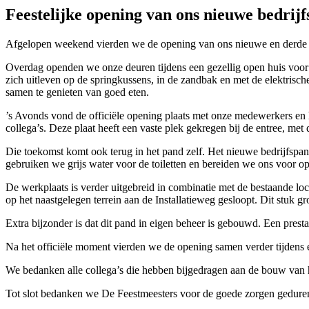
Feestelijke opening van ons nieuwe bedrij
Afgelopen weekend vierden we de opening van ons nieuwe en derde be
Overdag openden we onze deuren tijdens een gezellig open huis voor r
zich uitleven op de springkussens, in de zandbak en met de elektrisc
samen te genieten van goed eten.
’s Avonds vond de officiële opening plaats met onze medewerkers en
collega’s. Deze plaat heeft een vaste plek gekregen bij de entree, met
Die toekomst komt ook terug in het pand zelf. Het nieuwe bedrijfspan
gebruiken we grijs water voor de toiletten en bereiden we ons voor 
De werkplaats is verder uitgebreid in combinatie met de bestaande l
op het naastgelegen terrein aan de Installatieweg gesloopt. Dit stuk g
Extra bijzonder is dat dit pand in eigen beheer is gebouwd. Een presta
Na het officiële moment vierden we de opening samen verder tijdens ee
We bedanken alle collega’s die hebben bijgedragen aan de bouw van 
Tot slot bedanken we De Feestmeesters voor de goede zorgen gedur