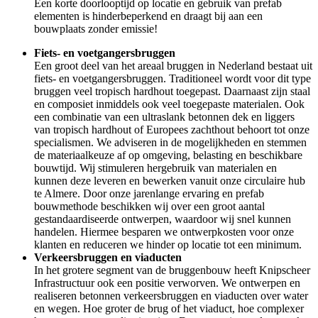
Een korte doorlooptijd op locatie en gebruik van prefab
elementen is hinderbeperkend en draagt bij aan een
bouwplaats zonder emissie!
Fiets- en voetgangersbruggen
Een groot deel van het areaal bruggen in Nederland bestaat uit
fiets- en voetgangersbruggen. Traditioneel wordt voor dit type
bruggen veel tropisch hardhout toegepast. Daarnaast zijn staal
en composiet inmiddels ook veel toegepaste materialen. Ook
een combinatie van een ultraslank betonnen dek en liggers
van tropisch hardhout of Europees zachthout behoort tot onze
specialismen. We adviseren in de mogelijkheden en stemmen
de materiaalkeuze af op omgeving, belasting en beschikbare
bouwtijd. Wij stimuleren hergebruik van materialen en
kunnen deze leveren en bewerken vanuit onze circulaire hub
te Almere. Door onze jarenlange ervaring en prefab
bouwmethode beschikken wij over een groot aantal
gestandaardiseerde ontwerpen, waardoor wij snel kunnen
handelen. Hiermee besparen we ontwerpkosten voor onze
klanten en reduceren we hinder op locatie tot een minimum.
Verkeersbruggen en viaducten
In het grotere segment van de bruggenbouw heeft Knipscheer
Infrastructuur ook een positie verworven. We ontwerpen en
realiseren betonnen verkeersbruggen en viaducten over water
en wegen. Hoe groter de brug of het viaduct, hoe complexer