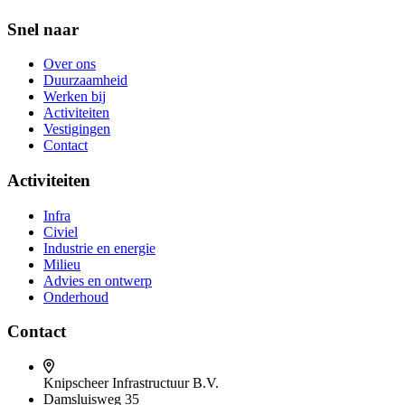
Snel naar
Over ons
Duurzaamheid
Werken bij
Activiteiten
Vestigingen
Contact
Activiteiten
Infra
Civiel
Industrie en energie
Milieu
Advies en ontwerp
Onderhoud
Contact
Knipscheer Infrastructuur B.V.
Damsluisweg 35