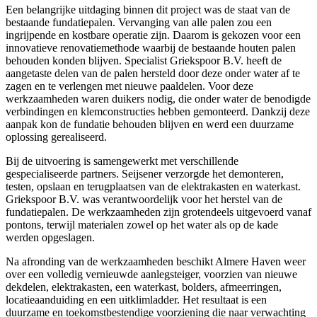
Een belangrijke uitdaging binnen dit project was de staat van de
bestaande fundatiepalen. Vervanging van alle palen zou een
ingrijpende en kostbare operatie zijn. Daarom is gekozen voor een
innovatieve renovatiemethode waarbij de bestaande houten palen
behouden konden blijven. Specialist Griekspoor B.V. heeft de
aangetaste delen van de palen hersteld door deze onder water af te
zagen en te verlengen met nieuwe paaldelen. Voor deze
werkzaamheden waren duikers nodig, die onder water de benodigde
verbindingen en klemconstructies hebben gemonteerd. Dankzij deze
aanpak kon de fundatie behouden blijven en werd een duurzame
oplossing gerealiseerd.
Bij de uitvoering is samengewerkt met verschillende
gespecialiseerde partners. Seijsener verzorgde het demonteren,
testen, opslaan en terugplaatsen van de elektrakasten en waterkast.
Griekspoor B.V. was verantwoordelijk voor het herstel van de
fundatiepalen. De werkzaamheden zijn grotendeels uitgevoerd vanaf
pontons, terwijl materialen zowel op het water als op de kade
werden opgeslagen.
Na afronding van de werkzaamheden beschikt Almere Haven weer
over een volledig vernieuwde aanlegsteiger, voorzien van nieuwe
dekdelen, elektrakasten, een waterkast, bolders, afmeerringen,
locatieaanduiding en een uitklimladder. Het resultaat is een
duurzame en toekomstbestendige voorziening die naar verwachting