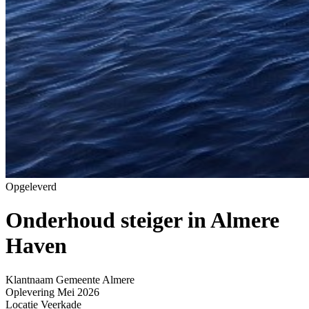
Opgeleverd
Onderhoud steiger in Almere
Haven
Home
»
Projecten
»
Onderhoud steiger in Almere Haven
Klantnaam
Gemeente Almere
Oplevering
Mei 2026
Locatie
Veerkade